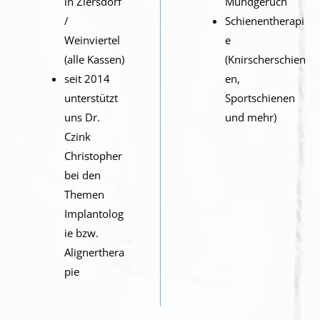
in Ziersdorf
Mundgeruch
/
Schienentherapi
Weinviertel
e
(alle Kassen)
(Knirscherschien
seit 2014
en,
unterstützt
Sportschienen
uns Dr.
und mehr)
Czink
Christopher
bei den
Themen
Implantolog
ie bzw.
Alignerthera
pie